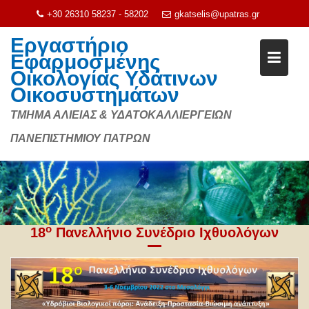
+30 26310 58237 - 58202
gkatselis@upatras.gr
Εργαστήριο
Εφαρμοσμένης
Οικολογίας Υδάτινων
Οικοσυστημάτων
ΤΜΗΜΑ ΑΛΙΕΙΑΣ & ΥΔΑΤΟΚΑΛΛΙΕΡΓΕΙΩΝ
ΠΑΝΕΠΙΣΤΗΜΙΟΥ ΠΑΤΡΩΝ
Μεταπηδήστε
στο
περιεχόμενο
ο
18
Πανελλήνιο Συνέδριο Ιχθυολόγων